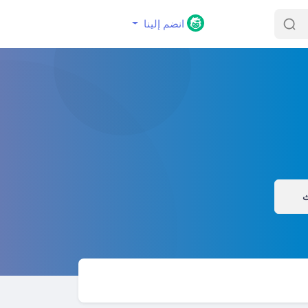
انضم إلينا
ث