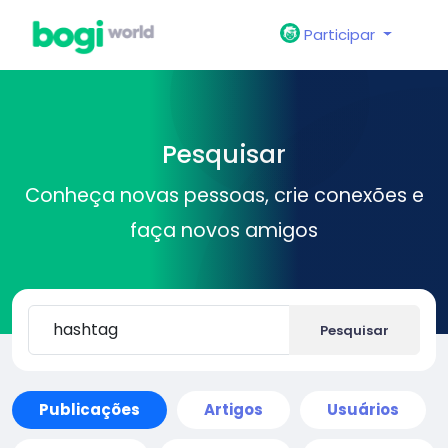
Participar
Pesquisar
Conheça novas pessoas, crie conexões e
faça novos amigos
Pesquisar
Publicações
Artigos
Usuários