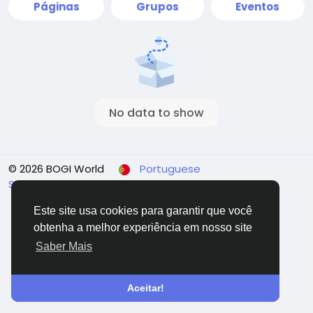
Páginas
Grupos
Eventos
No data to show
© 2026 BOGI World
Portuguese
Sobre
Termos
Affiliate System
Privacidade
Pagamentos
Fale Conosco
Diretório
Este site usa cookies para garantir que você
obtenha a melhor experiência em nosso site
Saber Mais
Aceitar!