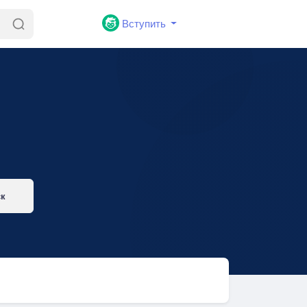
Вступить
ск